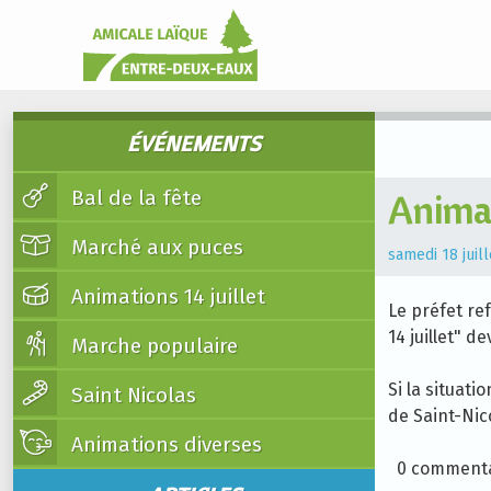
ÉVÉNEMENTS
Bal de la fête
Animat
Marché aux puces
samedi 18 juil
Animations 14 juillet
Le préfet re
14 juillet" d
Marche populaire
Si la situati
Saint Nicolas
de Saint-Nic
Animations diverses
0 commenta